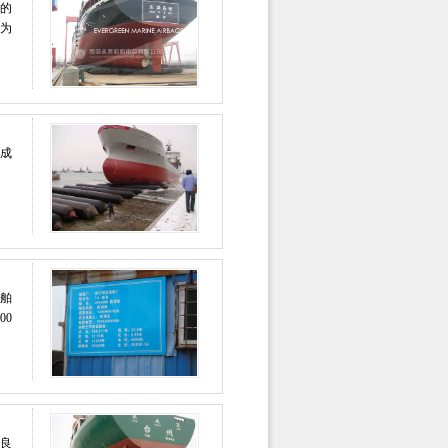
囊的
约为
司成
舶
00
良