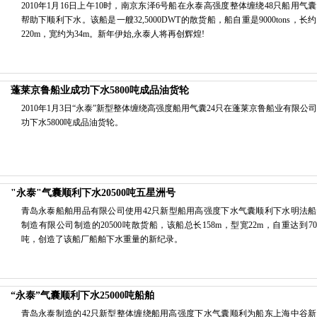
2010年1月16日上午10时，南京东泽6号船在永泰高强度整体缠绕48只船用气
帮助下顺利下水。该船是一艘32,5000DWT的散货船，船自重是9000tons，长
220m，宽约为34m。新年伊始,永泰人将再创辉煌!
蓬莱京鲁船业成功下水5800吨成品油货轮
2010年1月3日“永泰”新型整体缠绕高强度船用气囊24只在蓬莱京鲁船业有限公
功下水5800吨成品油货轮。
"永泰"气囊顺利下水20500吨五星洲号
青岛永泰船舶用品有限公司使用42只新型船用高强度下水气囊顺利下水明法船
制造有限公司制造的20500吨散货船，该船总长158m，型宽22m，自重达到70
吨，创造了该船厂船舶下水重量的新纪录。
“永泰”气囊顺利下水25000吨船舶
青岛永泰制造的42只新型整体缠绕船用高强度下水气囊顺利为船东上海中谷新