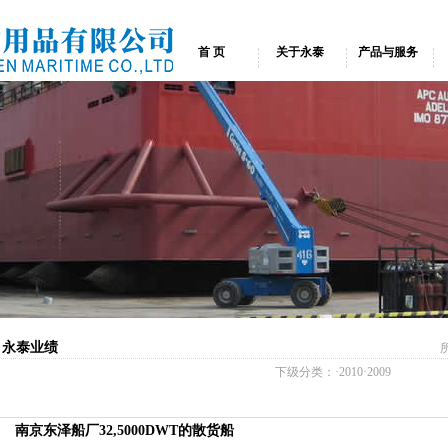
首 页
关于永泰
产品与服务
永泰业绩
下级分类：·
2010
·
2009
南京东泽船厂32,5000DWT的散货船