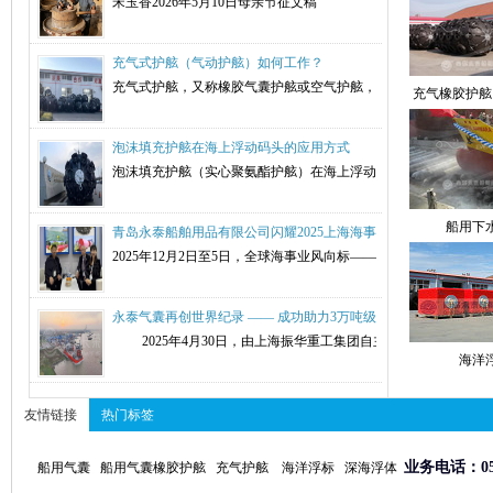
宋玉香2026年5月10日母亲节征文稿 前言 这首诗里写的是
充气式护舷（气动护舷）如何工作？
充气式护舷，又称橡胶气囊护舷或空气护舷，是船舶安全领域的关键
充气橡胶护舷
泡沫填充护舷在海上浮动码头的应用方式
泡沫填充护舷（实心聚氨酯护舷）在海上浮动码头的应用优势显著
船用下
青岛永泰船舶用品有限公司闪耀2025上海海事展，广结海内外合
2025年12月2日至5日，全球海事业风向标——中国国际海
永泰气囊再创世界纪录 —— 成功助力3万吨级风电安装平台顺利
2025年4月30日，由上海振华重工集团自主研制、自重高达3
海洋
友情链接
热门标签
业务电话：0532
船用气囊
船用气囊橡胶护舷
充气护舷
海洋浮标
深海浮体