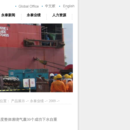
永泰新闻
永泰业绩
人力资源
位置： 产品展示 ->
永泰业绩
->
2009
->
强度整体缠绕气囊30个成功下水自重