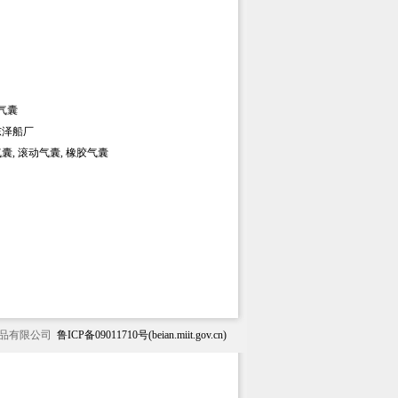
气囊
东泽船厂
囊, 滚动气囊, 橡胶气囊
用品有限公司
鲁ICP备09011710号(
beian.miit.gov.cn
)