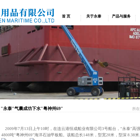
首 页
关于永泰
产品与服务
"永泰"气囊成功下水"粤神州69"
所在
2009年7月13日上午10时，在连云港恒成船业有限公司3号船台，“永泰”高
4800吨“粤神州69”海洋石油甲板船。该船总长148米，型宽28米，型深 8.38米.