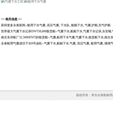
>> 相关信息 <<
获得更多永泰新闻--船用下水气囊, 高压气囊, 下水队, 船舶下水, 气囊,护舷,充气护舷
世界最大气囊下水记录DWT58,000散货船--气囊下水,船舶下水,气囊下水记录,永安顺,
南京东泽船厂32,5000DWT的散货船--气囊,船用下水气囊,气囊下水,散货船下水,南京
永泰船用气囊成功下水8号油轮--气囊下水,船舶下水,气囊, 高压气囊, 船用气囊, 缠绕气
www.evergreen-maritime.com.cn
版权所有：青岛永泰船舶